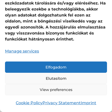
eszközadatok tárolására és/vagy eléréséhez. Ha
beleegyezik ezekbe a technológiákba, akkor
olyan adatokat dolgozhatunk fel ezen az
oldalon, mint a böngészési viselkedés vagy az
egyedi azonosítók. A hozzájárulás elmulasztása
vagy visszavonása bizonyos funkciókat és
funkciókat hátrányosan érinthet.
Manage services
Elfogadom
Elutasítom
View preferences
Cookie Policy
Privacy Statement
Imprint