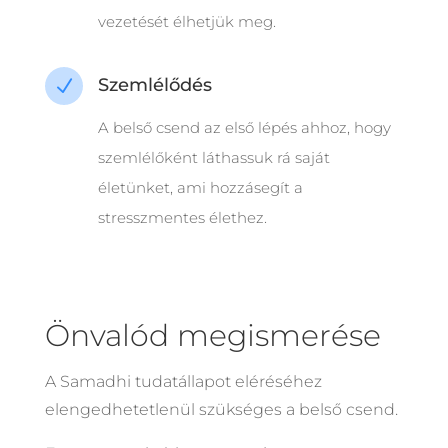
vezetését élhetjük meg.
Szemlélődés
N
A belső csend az első lépés ahhoz, hogy
szemlélőként láthassuk rá saját
életünket, ami hozzásegít a
stresszmentes élethez.
Önvalód megismerése
A Samadhi tudatállapot eléréséhez
elengedhetetlenül szükséges a belső csend.