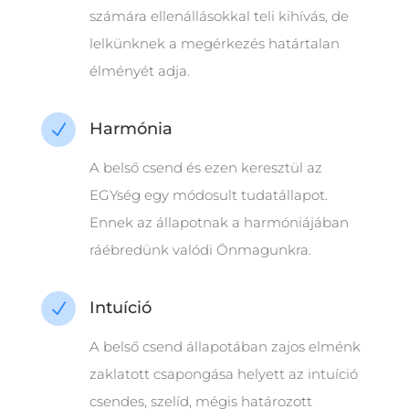
számára ellenállásokkal teli kihívás, de
lelkünknek a megérkezés határtalan
élményét adja.
Harmónia
N
A belső csend és ezen keresztül az
EGYség egy módosult tudatállapot.
Ennek az állapotnak a harmóniájában
ráébredünk valódi Önmagunkra.
Intuíció
N
A belső csend állapotában zajos elménk
zaklatott csapongása helyett az intuíció
csendes, szelíd, mégis határozott