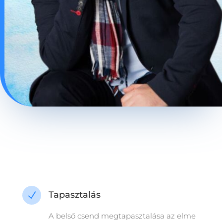
Tapasztalás
N
A belső csend megtapasztalása az elme