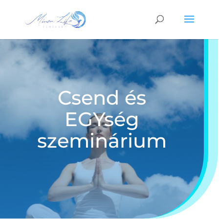
Csend és
EGYség
szeminárium