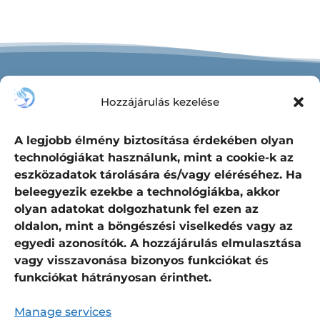
Hozzájárulás kezelése
A legjobb élmény biztosítása érdekében olyan
A hatékony tudati
technológiákat használunk, mint a cookie-k az
eszköz
eszközadatok tárolására és/vagy eléréséhez. Ha
beleegyezik ezekbe a technológiákba, akkor
olyan adatokat dolgozhatunk fel ezen az
oldalon, mint a böngészési viselkedés vagy az
egyedi azonosítók. A hozzájárulás elmulasztása
„A BELSŐ CSENDBEN HALLOD MEG
vagy visszavonása bizonyos funkciókat és
LÉNYED IGAZSÁGÁT!”
funkciókat hátrányosan érinthet.
Manage services